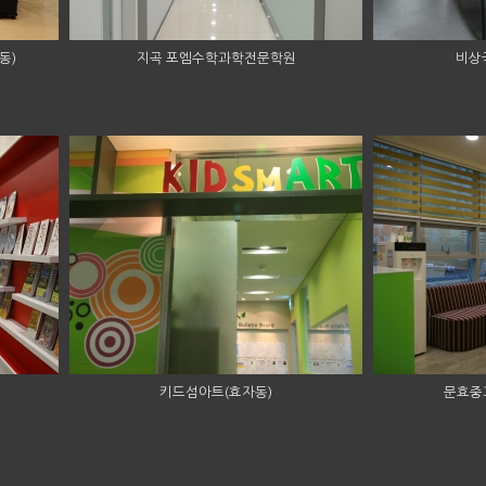
동)
지곡 포엠수학과학전문학원
비상
키드섬아트(효자동)
문효중