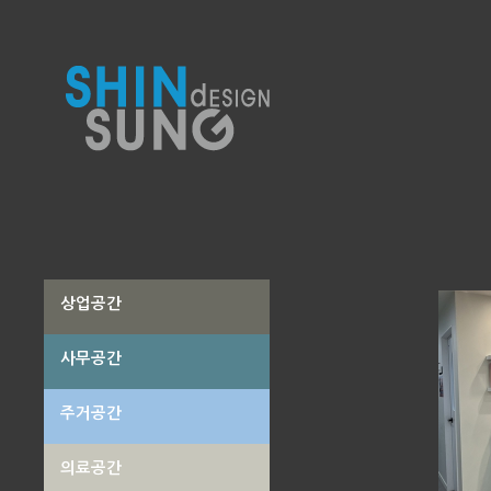
작성자
작성일
조회
상업공간
사무공간
주거공간
의료공간